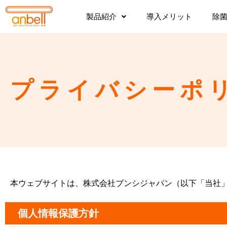
コ
製品紹介
導入メリット
除
ン
テ
ン
ツ
へ
ス
プライバシーポ
キ
ッ
プ
本ウェブサイトは、株式会社ブンシジャパン（以下「当社
個人情報保護方針